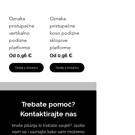
Oznaka
Oznaka
pristupačne
pristupačne
vertikalno
koso podizne
podizne
sklopive
platforme
platforme
Cijena s popustom
Cijena s popustom
Od
0,96 €
Od
0,96 €
Dodaj u košaricu
Dodaj u košaricu
Trebate pomoć?
Kontaktirajte nas
Imate pitanja ili trebate savjet? Javite
nam se i saznajte kako vam možemo