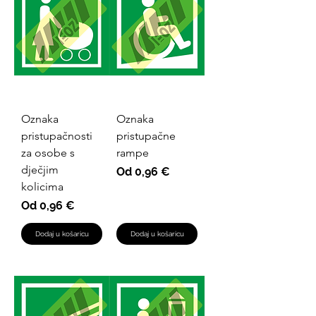
Oznaka
Oznaka
pristupačnosti
pristupačne
za osobe s
rampe
dječjim
Cijena s popustom
Od
0,96 €
kolicima
Cijena s popustom
Od
0,96 €
Dodaj u košaricu
Dodaj u košaricu