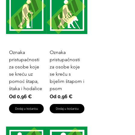
Oznaka
Oznaka
pristupačnosti
pristupačnosti
za osobe koje
za osobe koje
se kreću uz
se kreču s
pomoć štapa,
bijelim štapom i
štaka i hodalice
psom
Cijena s popustom
Cijena s popustom
Od
0,96 €
Od
0,96 €
Dodaj u košaricu
Dodaj u košaricu