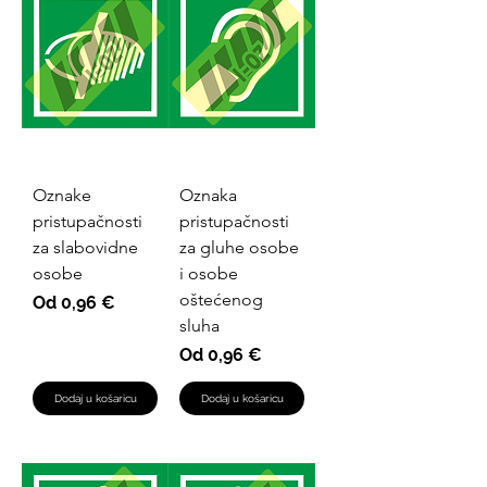
Oznake
Oznaka
pristupačnosti
pristupačnosti
za slabovidne
za gluhe osobe
osobe
i osobe
oštećenog
Cijena s popustom
Od
0,96 €
sluha
Cijena s popustom
Od
0,96 €
Dodaj u košaricu
Dodaj u košaricu