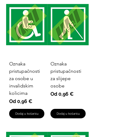
Oznaka
Oznaka
pristupačnosti
pristupačnosti
za osobe u
za slijepe
invalidskim
osobe
kolicima
Cijena s popustom
Od
0,96 €
Cijena s popustom
Od
0,96 €
Dodaj u košaricu
Dodaj u košaricu