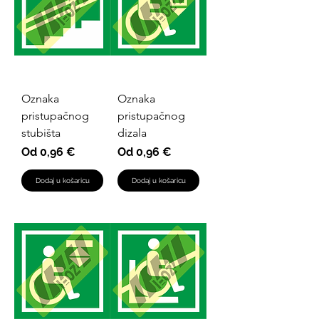
Oznaka
Oznaka
pristupačnog
pristupačnog
stubišta
dizala
Cijena s popustom
Cijena s popustom
Od
0,96 €
Od
0,96 €
Dodaj u košaricu
Dodaj u košaricu