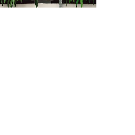
Kontakt
Bukevje 58, 10411 Orle
info@i-oz.hr
0918986111
Obveznik nije u sustavu PDV-a, PDV nije
obračunat na temelju čl. 90 st.1 i st.2
Zakona o PDV-u (Narodne Novine br.
73/13)
Izbornik
Kontakt