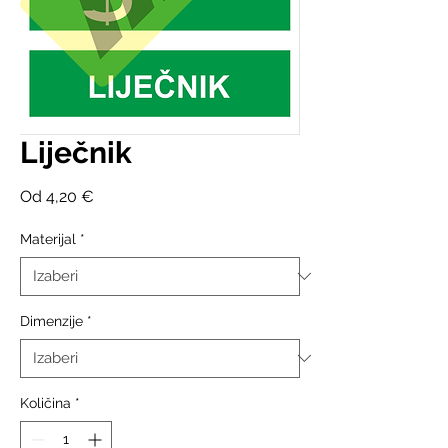
Liječnik
Cijena
Od
4,20 €
s
popustom
Materijal
*
Dimenzije
*
Količina
*