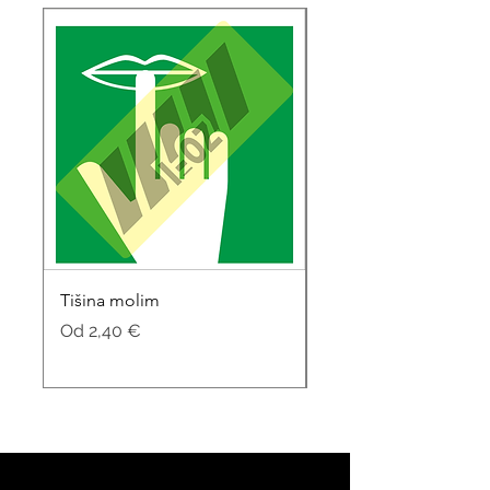
Tišina molim
Soba za sastanke
Cijena s popustom
Cijena s popustom
Od
2,40 €
Od