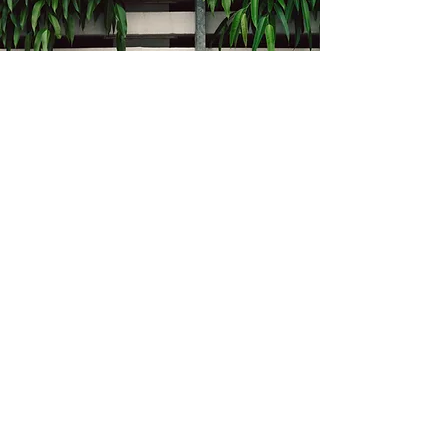
Kontakt
Bukevje 58, 10411 Orle
info@i-oz.hr
0918986111
Obveznik nije u sustavu PDV-a, PDV nije
obračunat na temelju čl. 90 st.1 i st.2
Zakona o PDV-u (Narodne Novine br.
73/13)
Izbornik