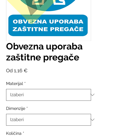
Obvezna uporaba
zaštitne pregače
Cijena
Od
1,16 €
s
popustom
Materijal
*
Dimenzije
*
Količina
*