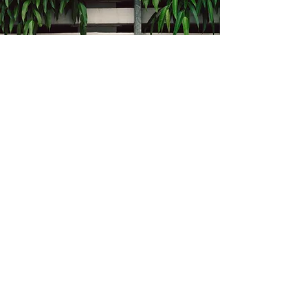
Kontakt
Bukevje 58, 10411 Orle
info@i-oz.hr
0918986111
Obveznik nije u sustavu PDV-a, PDV nije
obračunat na temelju čl. 90 st.1 i st.2
Zakona o PDV-u (Narodne Novine br.
73/13)
Izbornik