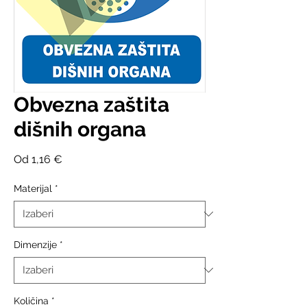
Obvezna zaštita
dišnih organa
Cijena
Od
1,16 €
s
popustom
Materijal
*
Dimenzije
*
Količina
*