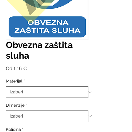
Obvezna zaštita
sluha
Cijena
Od
1,16 €
s
popustom
Materijal
*
Dimenzije
*
Količina
*