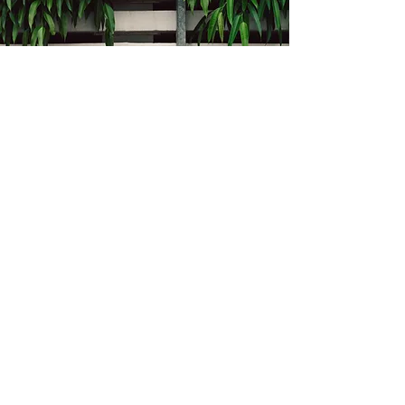
Kontakt
Bukevje 58, 10411 Orle
info@i-oz.hr
0918986111
Obveznik nije u sustavu PDV-a, PDV nije
obračunat na temelju čl. 90 st.1 i st.2
Zakona o PDV-u (Narodne Novine br.
73/13)
Izbornik