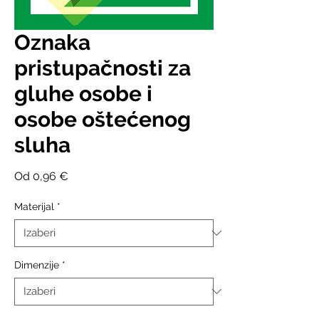
Oznaka
pristupačnosti za
gluhe osobe i
osobe oštećenog
sluha
Cijena
Od
0,96 €
s
popustom
Materijal
*
Dimenzije
*