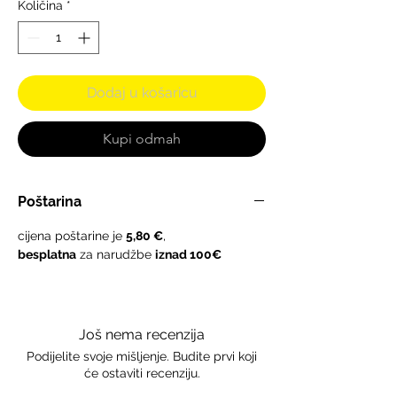
Količina
*
Dodaj u košaricu
Kupi odmah
Poštarina
cijena poštarine je
5,80 €
,
besplatna
za narudžbe
iznad 100€
Još nema recenzija
Podijelite svoje mišljenje. Budite prvi koji
će ostaviti recenziju.