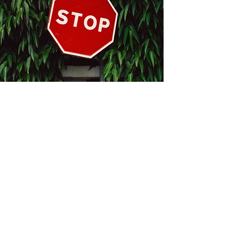
Kontakt
Bukevje 58, 10411 Orle
info@i-oz.hr
0918986111
Obveznik nije u sustavu PDV-a, PDV nije