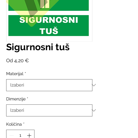
Sigurnosni tuš
Cijena
Od
4,20 €
s
popustom
Materijal
*
Dimenzije
*
Količina
*