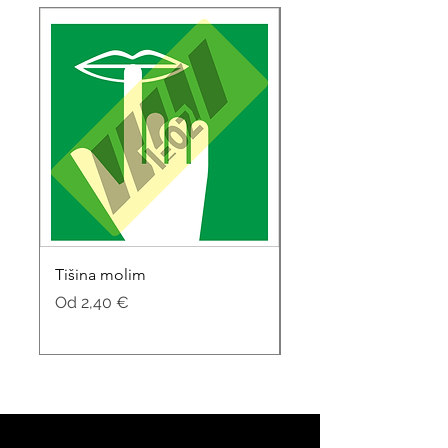
Tišina molim
Soba za sastanke
Cijena s popustom
Cijena s popustom
Od
2,40 €
Od