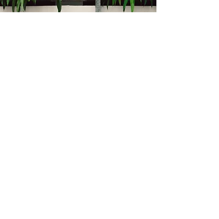
Kontakt
Bukevje 58, 10411 Orle
info@i-oz.hr
0918986111
Obveznik nije u sustavu PDV-a, PDV nije
obračunat na temelju čl. 90 st.1 i st.2
Zakona o PDV-u (Narodne Novine br.
73/13)
Izbornik
Kontakt