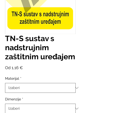
TN-S sustav s
nadstrujnim
zaštitnim uređajem
Cijena
Od
1,16 €
s
popustom
Materijal
*
Dimenzije
*