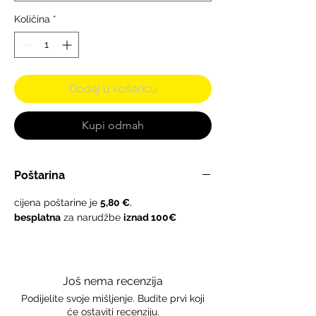
Količina
*
Dodaj u košaricu
Kupi odmah
Poštarina
cijena poštarine je
5,80 €
,
besplatna
za narudžbe
iznad 100€
Još nema recenzija
Podijelite svoje mišljenje. Budite prvi koji
će ostaviti recenziju.