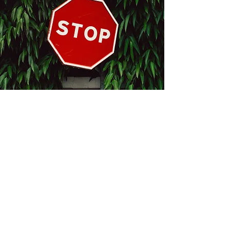
Kontakt
Bukevje 58, 10411 Orle
info@i-oz.hr
0918986111