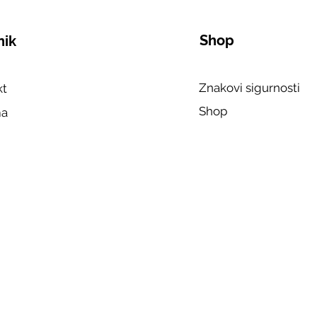
Shop
nik
Znakovi sigurnosti
kt
Shop
ma