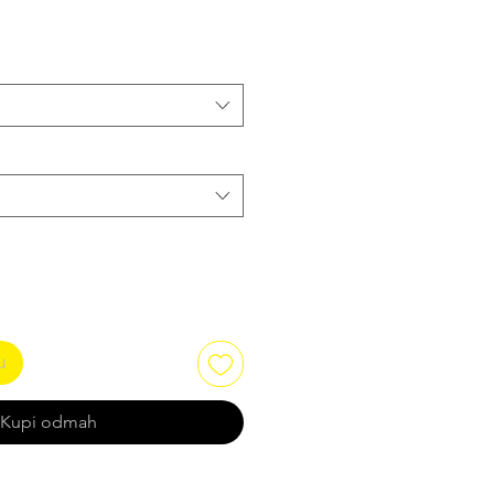
om
u
Kupi odmah