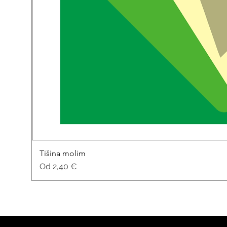
Tišina molim
Cijena s popustom
Od
2,40 €