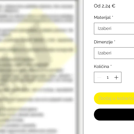
Cijena
Od
2,24 €
s
popust
Materijal
*
Izaberi
Dimenzije
*
Izaberi
Količina
*
Dodaj u košaric