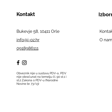
Kontakt
Izbor
Bukevje 58, 10411 Orle
Konta
info@i-oz.hr
O na
0918986111
Obveznik nije u sustavu PDV-a, PDV
nije obračunat na temelju čl. 90 st.1 i
st.2 Zakona o PDV-u (Narodne
Novine br. 73/13)