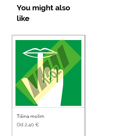
You might also
like
Tišina molim
Soba za sastanke
Cijena s popustom
Cijena s popustom
Od
2,40 €
Od