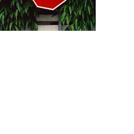
Kontakt
Bukevje 58, 10411 Orle
info@i-oz.hr
0918986111
Obveznik nije u sustavu PDV-a, PDV nije
obračunat na temelju čl. 90 st.1 i st.2
Zakona o PDV-u (Narodne Novine br.
73/13)