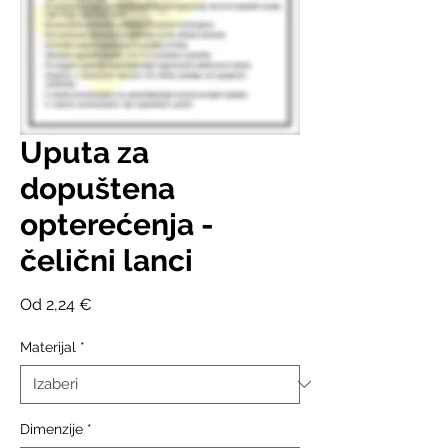
Uputa za
dopuštena
opterećenja -
čelični lanci
Cijena
Od
2,24 €
s
popustom
Materijal
*
Dimenzije
*