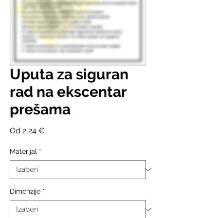
Uputa za siguran
rad na ekscentar
prešama
Cijena
Od
2,24 €
s
popustom
Materijal
*
Dimenzije
*