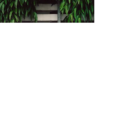
Kontakt
Bukevje 58, 10411 Orle
info@i-oz.hr
0918986111
Obveznik nije u sustavu PDV-a, PDV nije
obračunat na temelju čl. 90 st.1 i st.2
Zakona o PDV-u (Narodne Novine br.
73/13)