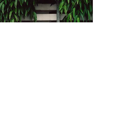
Kontakt
Bukevje 58, 10411 Orle
info@i-oz.hr
0918986111
Obveznik nije u sustavu PDV-a, PDV nije
obračunat na temelju čl. 90 st.1 i st.2
Zakona o PDV-u (Narodne Novine br.
73/13)