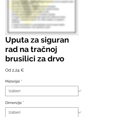
Uputa za siguran
rad na tračnoj
brusilici za drvo
Cijena
Od
2,24 €
s
popustom
Materijal
*
Dimenzije
*