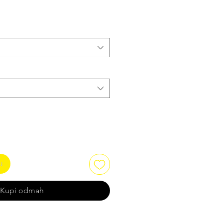
om
u
Kupi odmah