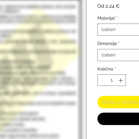
Cijena
Od
2,24 €
s
popust
Materijal
*
Izaberi
Dimenzije
*
Izaberi
Količina
*
Dodaj u košaric