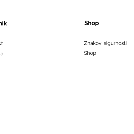
Shop
nik
Znakovi sigurnosti
kt
Shop
ma