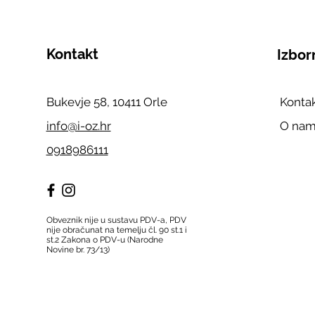
Kontakt
Izbor
Bukevje 58, 10411 Orle
Konta
info@i-oz.hr
O na
0918986111
Obveznik nije u sustavu PDV-a, PDV
nije obračunat na temelju čl. 90 st.1 i
st.2 Zakona o PDV-u (Narodne
Novine br. 73/13)