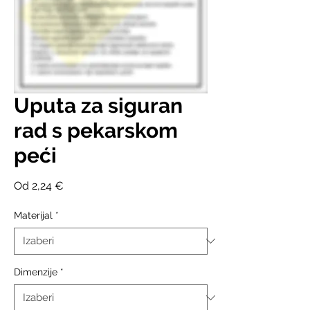
Uputa za siguran
rad s pekarskom
peći
Cijena
Od
2,24 €
s
popustom
Materijal
*
Dimenzije
*