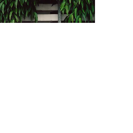
Kontakt
Bukevje 58, 10411 Orle
info@i-oz.hr
0918986111
Obveznik nije u sustavu PDV-a, PDV nije
obračunat na temelju čl. 90 st.1 i st.2
Zakona o PDV-u (Narodne Novine br.
73/13)