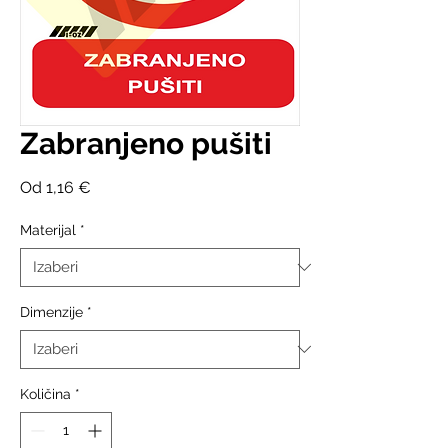
Zabranjeno pušiti
Cijena
Od
1,16 €
s
popustom
Materijal
*
Dimenzije
*
Količina
*