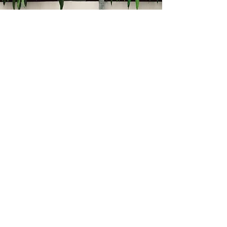
Kontakt
Bukevje 58, 10411 Orle
info@i-oz.hr
0918986111
Obveznik nije u sustavu PDV-a, PDV nije
obračunat na temelju čl. 90 st.1 i st.2
Zakona o PDV-u (Narodne Novine br.
73/13)
Izbornik
Kontakt