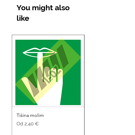
You might also
like
Tišina molim
Soba za sastanke
Cijena s popustom
Cijena s popustom
Od
2,40 €
Od