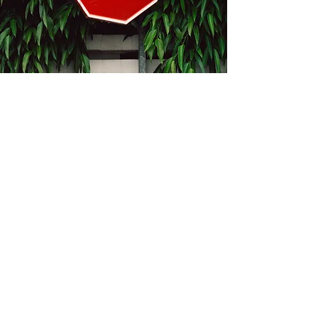
Kontakt
Bukevje 58, 10411 Orle
info@i-oz.hr
0918986111
Obveznik nije u sustavu PDV-a, PDV nije
obračunat na temelju čl. 90 st.1 i st.2
Zakona o PDV-u (Narodne Novine br.
73/13)