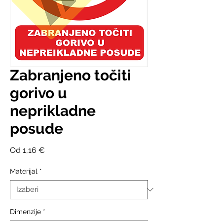
Zabranjeno točiti
gorivo u
neprikladne
posude
Cijena
Od
1,16 €
s
popustom
Materijal
*
Dimenzije
*