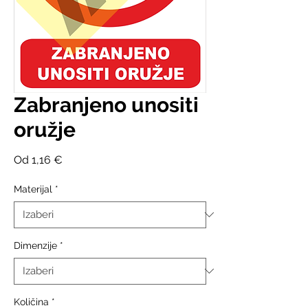
Zabranjeno unositi
oružje
Cijena
Od
1,16 €
s
popustom
Materijal
*
Dimenzije
*
Količina
*