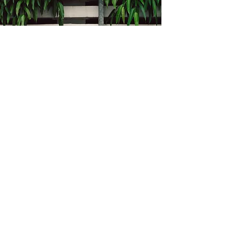
Kontakt
Bukevje 58, 10411 Orle
info@i-oz.hr
0918986111
Obveznik nije u sustavu PDV-a, PDV nije
obračunat na temelju čl. 90 st.1 i st.2
Zakona o PDV-u (Narodne Novine br.
73/13)
Izbornik