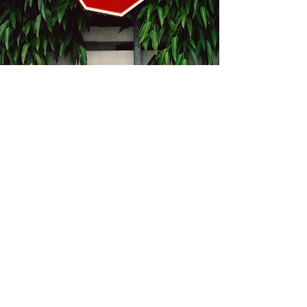
Kontakt
Bukevje 58, 10411 Orle
info@i-oz.hr
0918986111
Obveznik nije u sustavu PDV-a, PDV nije
obračunat na temelju čl. 90 st.1 i st.2
Zakona o PDV-u (Narodne Novine br.
73/13)