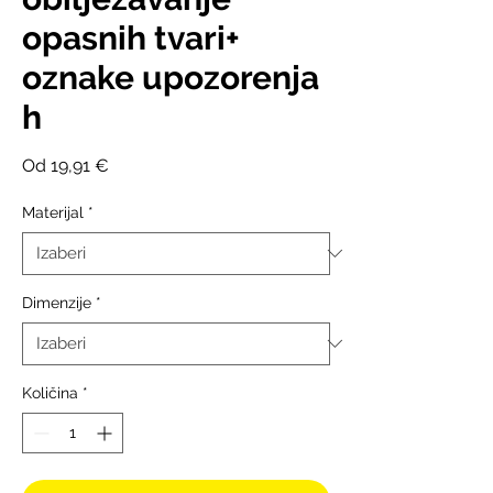
opasnih tvari+
oznake upozorenja
h
Cijena
Od
19,91 €
s
popustom
Materijal
*
Dimenzije
*
Količina
*