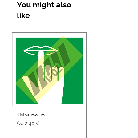
You might also
like
Tišina molim
Soba za sastanke
Cijena s popustom
Cijena s popustom
Od
2,40 €
Od