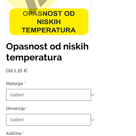
Opasnost od niskih
temperatura
Cijena
Od
1,16 €
s
popustom
Materijal
*
Dimenzije
*
Količina
*