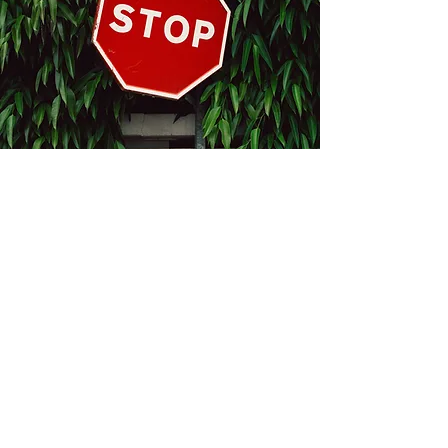
Kontakt
Bukevje 58, 10411 Orle
info@i-oz.hr
0918986111
Obveznik nije u sustavu PDV-a, PDV nije