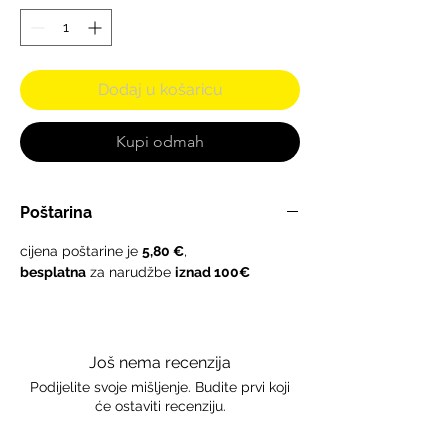
Dodaj u košaricu
Kupi odmah
Poštarina
cijena poštarine je
5,80 €
,
besplatna
za narudžbe
iznad 100€
Još nema recenzija
Podijelite svoje mišljenje. Budite prvi koji
će ostaviti recenziju.