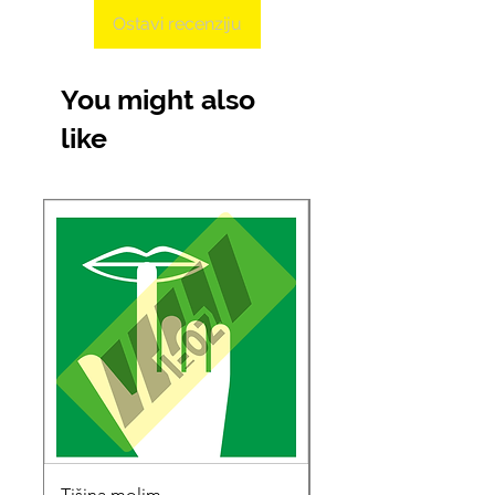
Ostavi recenziju
You might also
like
Tišina molim
Soba za sastanke