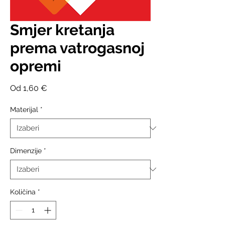
Smjer kretanja
prema vatrogasnoj
opremi
Cijena
Od
1,60 €
s
popustom
Materijal
*
Dimenzije
*
Količina
*