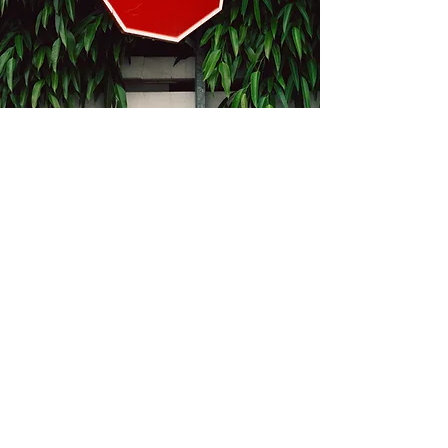
Kontakt
Bukevje 58, 10411 Orle
info@i-oz.hr
0918986111
Obveznik nije u sustavu PDV-a, PDV nije
obračunat na temelju čl. 90 st.1 i st.2
Zakona o PDV-u (Narodne Novine br.
73/13)