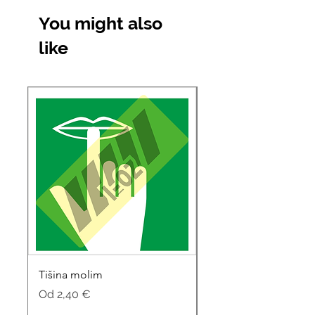
You might also
like
Tišina molim
Soba za sastanke
Cijena s popustom
Cijena s popustom
Od
2,40 €
Od