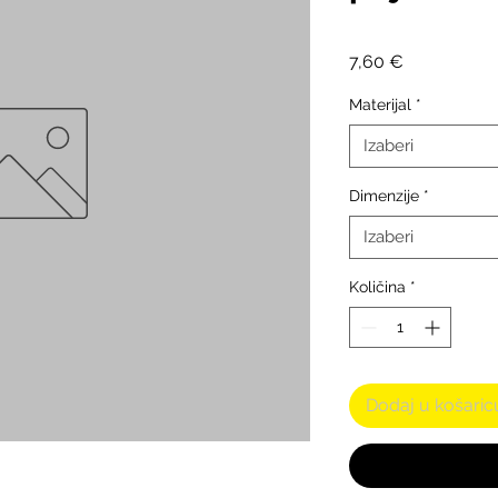
Cijena
7,60 €
Materijal
*
Izaberi
Dimenzije
*
Izaberi
Količina
*
Dodaj u košaric