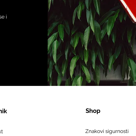
se i
Shop
nik
Znakovi sigurnosti
kt