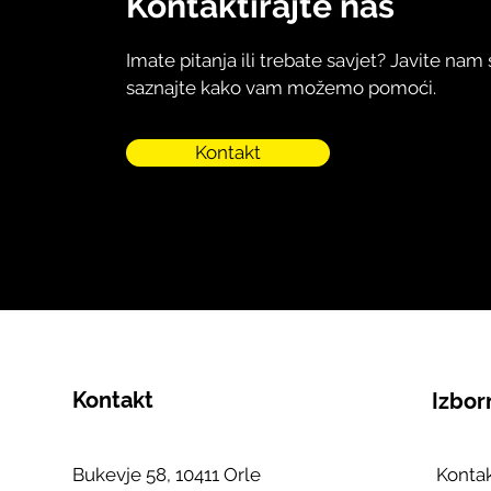
Kontaktirajte nas
Imate pitanja ili trebate savjet? Javite nam 
saznajte kako vam možemo pomoći.
Kontakt
Kontakt
Izbor
Bukevje 58, 10411 Orle
Konta