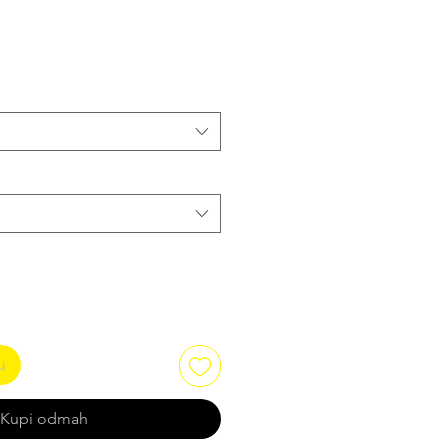
u
Kupi odmah