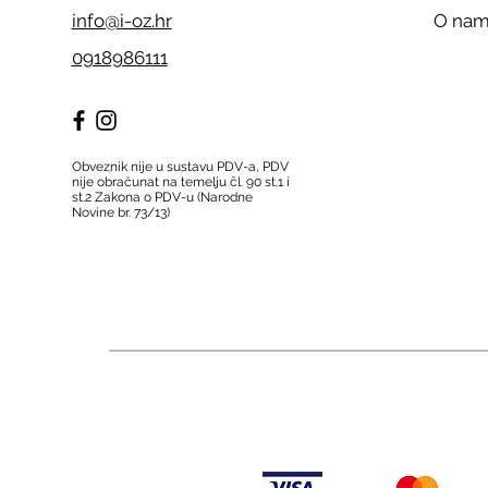
info@i-oz.hr
O na
0918986111
Obveznik nije u sustavu PDV-a, PDV
nije obračunat na temelju čl. 90 st.1 i
st.2 Zakona o PDV-u (Narodne
Novine br. 73/13)