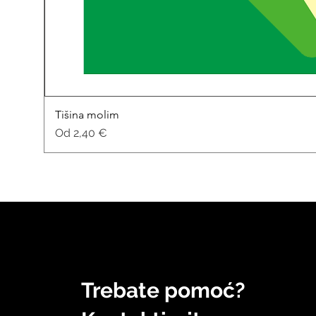
Tišina molim
Cijena s popustom
Od
2,40 €
Trebate pomoć?