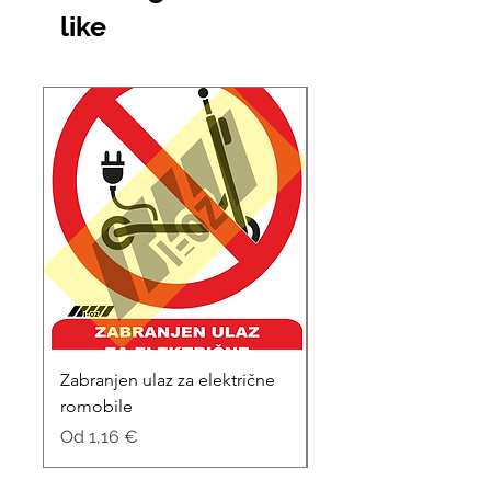
like
Zabranjen ulaz za električne
Tišina molim
romobile
Cijena s popustom
Od
Cijena s popustom
Od
1,16 €