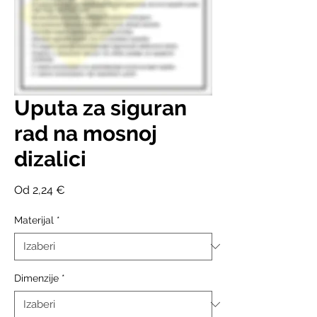
Uputa za siguran
rad na mosnoj
dizalici
Cijena
Od
2,24 €
s
popustom
Materijal
*
Dimenzije
*