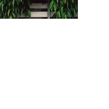
Kontakt
Bukevje 58, 10411 Orle
info@i-oz.hr
0918986111
Obveznik nije u sustavu PDV-a, PDV nije
obračunat na temelju čl. 90 st.1 i st.2
Zakona o PDV-u (Narodne Novine br.
73/13)