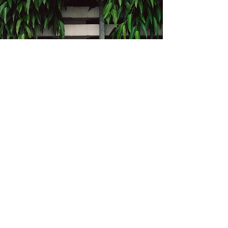
Kontakt
Bukevje 58, 10411 Orle
info@i-oz.hr
0918986111
Obveznik nije u sustavu PDV-a, PDV nije
obračunat na temelju čl. 90 st.1 i st.2
Zakona o PDV-u (Narodne Novine br.
73/13)