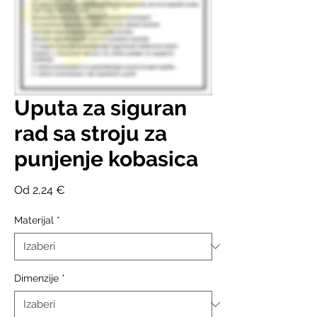
Uputa za siguran
rad sa stroju za
punjenje kobasica
Cijena
Od
2,24 €
s
popustom
Materijal
*
Dimenzije
*