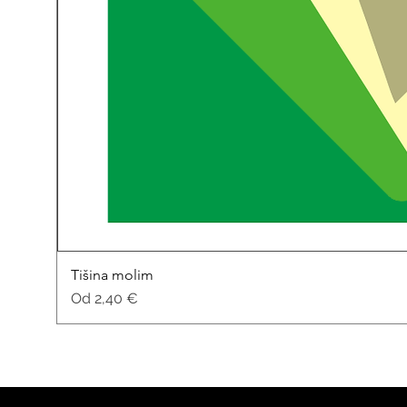
Tišina molim
Cijena s popustom
Od
2,40 €