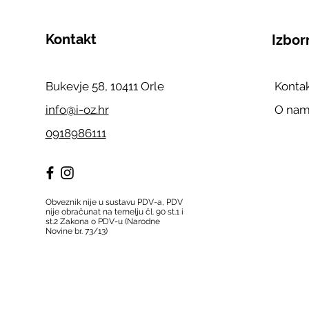
Kontakt
Izbor
Bukevje 58, 10411 Orle
Konta
info@i-oz.hr
O na
0918986111
Obveznik nije u sustavu PDV-a, PDV
nije obračunat na temelju čl. 90 st.1 i
st.2 Zakona o PDV-u (Narodne
Novine br. 73/13)