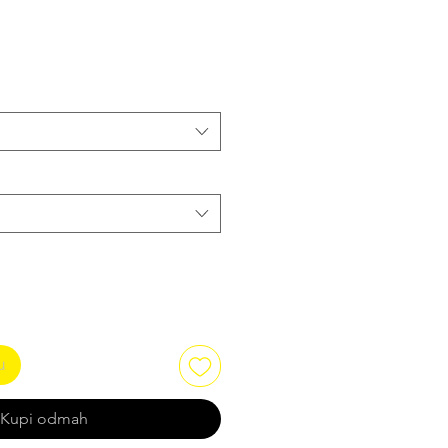
om
u
Kupi odmah