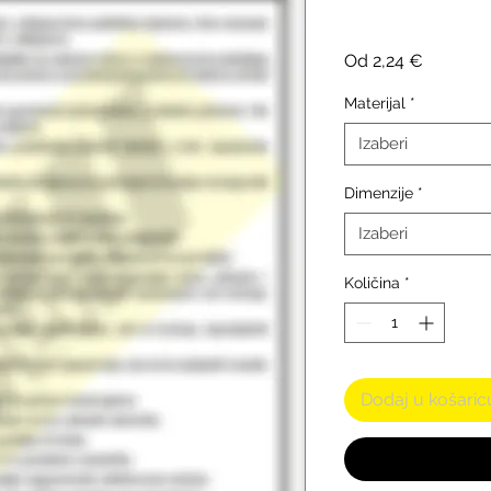
Cijena
Od
2,24 €
s
popust
Materijal
*
Izaberi
Dimenzije
*
Izaberi
Količina
*
Dodaj u košaric