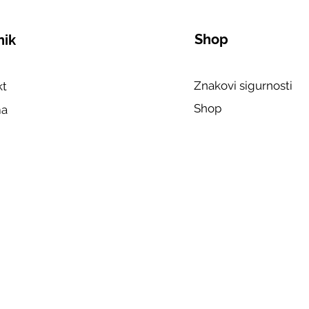
Shop
nik
Znakovi sigurnosti
kt
Shop
ma