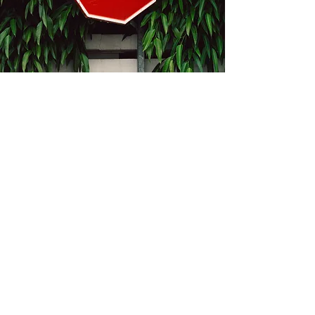
Kontakt
Bukevje 58, 10411 Orle
info@i-oz.hr
0918986111
Obveznik nije u sustavu PDV-a, PDV nije
obračunat na temelju čl. 90 st.1 i st.2
Zakona o PDV-u (Narodne Novine br.
73/13)