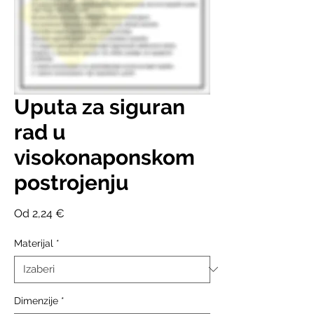
Uputa za siguran
rad u
visokonaponskom
postrojenju
Cijena
Od
2,24 €
s
popustom
Materijal
*
Dimenzije
*