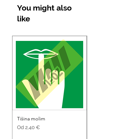
You might also
like
Tišina molim
Soba za sastanke
Cijena s popustom
Cijena s popustom
Od
2,40 €
Od