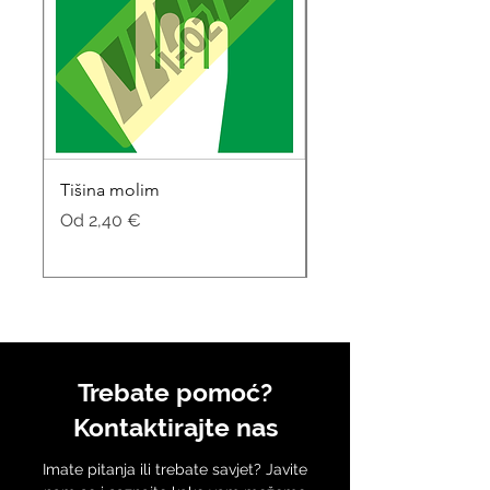
Tišina molim
Soba za sastanke
Cijena s popustom
Cijena s popustom
Od
2,40 €
Od
Trebate pomoć?
Kontaktirajte nas
Imate pitanja ili trebate savjet? Javite