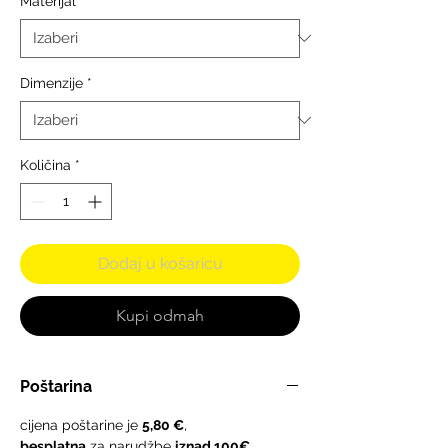
Materijal
*
Dimenzije
*
Količina
*
Dodaj u košaricu
Kupi odmah
Poštarina
cijena poštarine je
5,80 €
,
besplatna
za narudžbe
iznad 100€