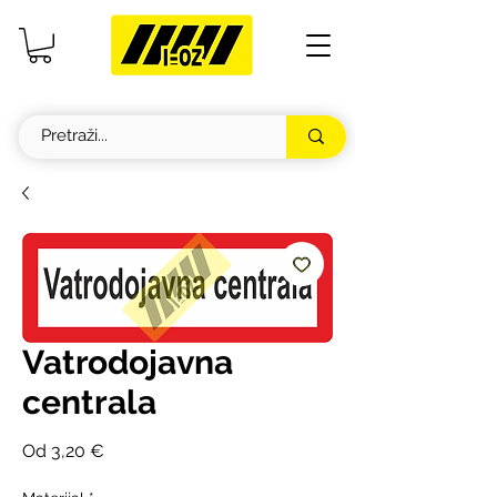
Vatrodojavna
centrala
Cijena
Od
3,20 €
s
popustom