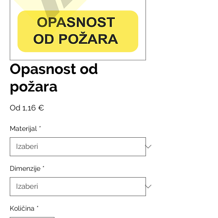
Opasnost od
požara
Cijena
Od
1,16 €
s
popustom
Materijal
*
Dimenzije
*
Količina
*