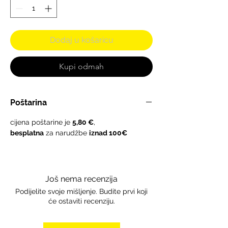
Dodaj u košaricu
Kupi odmah
Poštarina
cijena poštarine je
5,80 €
,
besplatna
za narudžbe
iznad 100€
Još nema recenzija
Podijelite svoje mišljenje. Budite prvi koji
će ostaviti recenziju.