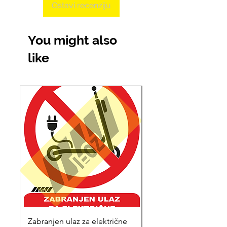
Ostavi recenziju
You might also
like
Zabranjen ulaz za električne
Tišina molim