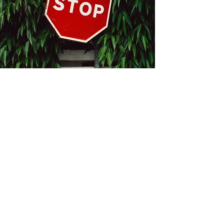
Kontakt
Bukevje 58, 10411 Orle
info@i-oz.hr
0918986111
Obveznik nije u sustavu PDV-a, PDV nije
obračunat na temelju čl. 90 st.1 i st.2