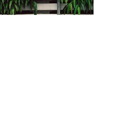
Kontakt
Bukevje 58, 10411 Orle
info@i-oz.hr
0918986111
Obveznik nije u sustavu PDV-a, PDV nije
obračunat na temelju čl. 90 st.1 i st.2
Zakona o PDV-u (Narodne Novine br.
73/13)
Izbornik