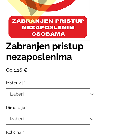
Zabranjen pristup
nezaposlenima
Cijena
Od
1,16 €
s
popustom
Materijal
*
Dimenzije
*
Količina
*