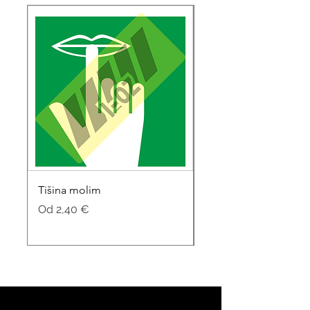
Tišina molim
Soba za sastanke
Cijena s popustom
Cijena s popustom
Od
2,40 €
Od