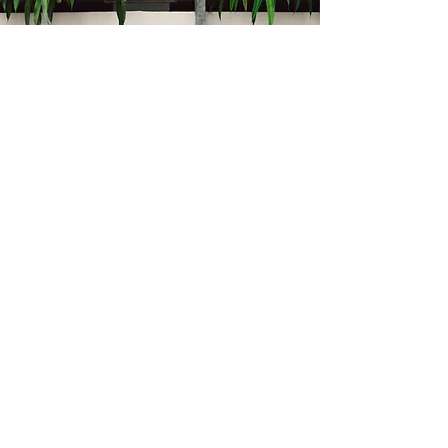
Kontakt
Bukevje 58, 10411 Orle
info@i-oz.hr
0918986111
Obveznik nije u sustavu PDV-a, PDV nije
obračunat na temelju čl. 90 st.1 i st.2
Zakona o PDV-u (Narodne Novine br.
73/13)
Izbornik
Kontakt