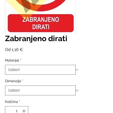
Zabranjeno dirati
Cijena
Od
1,16 €
s
popustom
Materijal
*
Dimenzije
*
Količina
*