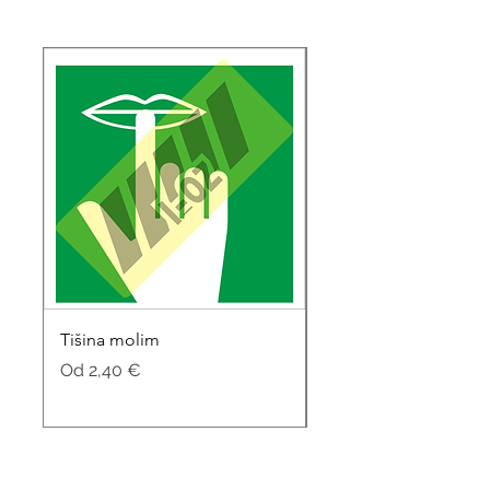
Tišina molim
Soba za sastanke
Cijena s popustom
Cijena s popustom
Od
2,40 €
Od