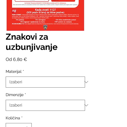
Znakovi za
uzbunjivanje
Cijena
Od
6,80 €
s
popustom
Materijal
*
Dimenzije
*
Količina
*