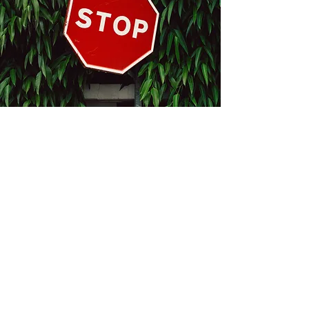
Kontakt
Bukevje 58, 10411 Orle
info@i-oz.hr
0918986111
Obveznik nije u sustavu PDV-a, PDV nije